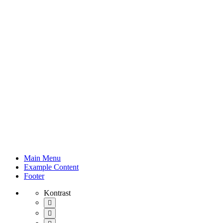
Galeria
Main Menu
-
Example Content
GMINNY
Footer
KLUB
MALUCHA
Kontrast
w
Domyślny
Domaniewicach
kontrast
Ciemny
kontrast