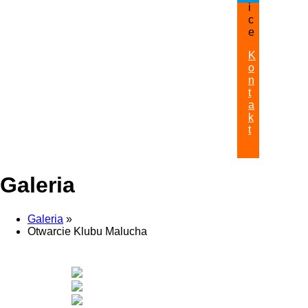
i
c
e
K
o
n
t
a
k
t
Galeria
Galeria
»
Otwarcie Klubu Malucha